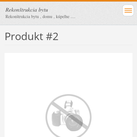
Rekonštrukcia bytu
Rekonštrukcia bytu , domu , kúpeľne ....
Produkt #2