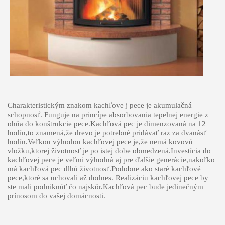
Charakteristickým znakom kachľove j pece je akumulačná
schopnosť. Funguje na princípe absorbovania tepelnej energie z
ohňa do konštrukcie pece.Kachľová pec je dimenzovaná na 12
hodín,to znamená,že drevo je potrebné pridávať raz za dvanásť
hodín.Veľkou výhodou kachľovej pece je,že nemá kovovú
vložku,ktorej životnosť je po istej dobe obmedzená.Investícia do
kachľovej pece je veľmi výhodná aj pre ďalšie generácie,nakoľko
má kachľová pec dlhú životnosť.Podobne ako staré kachľové
pece,ktoré sa uchovali až dodnes. Realizáciu kachľovej pece by
ste mali podniknúť čo najskôr.Kachľová pec bude jedinečným
prínosom do vašej domácnosti.