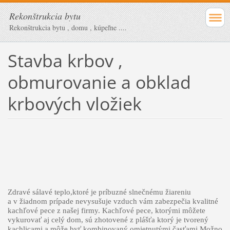
Rekonštrukcia bytu
Rekonštrukcia bytu , domu , kúpeľne ....
Stavba krbov ,
obmurovanie a obklad
krbových vložiek
Zdravé sálavé teplo,ktoré je príbuzné slnečnému žiareniu
a v žiadnom prípade nevysušuje vzduch vám zabezpečia kvalitné
kachľové pece z našej firmy. Kachľové pece, ktorými môžete
vykurovať aj celý dom, sú zhotovené z plášťa ktorý je tvorený
kachlicami a môže byť kombinovaný omietnutými časťami.Možno