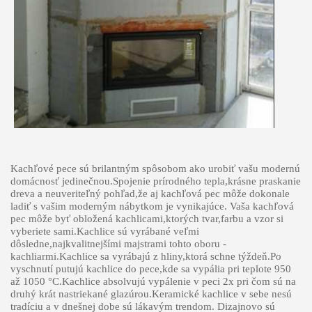
Kachľové pece sú brilantným spôsobom ako urobiť vašu modernú
domácnosť jedinečnou.Spojenie prírodného tepla,krásne praskanie
dreva a neuveriteľný pohľad,že aj kachľová pec môže dokonale
ladiť s vašim moderným nábytkom je vynikajúce. Vaša kachľová
pec môže byť obložená kachlicami,ktorých tvar,farbu a vzor si
vyberiete sami.Kachlice sú vyrábané veľmi
dôsledne,najkvalitnejšími majstrami tohto oboru -
kachliarmi.Kachlice sa vyrábajú z hliny,ktorá schne týždeň.Po
vyschnutí putujú kachlice do pece,kde sa vypália pri teplote 950
až 1050 °C.Kachlice absolvujú vypálenie v peci 2x pri čom sú na
druhý krát nastriekané glazúrou.Keramické kachlice v sebe nesú
tradíciu a v dnešnej dobe sú lákavým trendom.
Dizajnovo sú