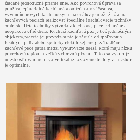
žiadané jednoduché priame línie. Ako povrchová úprava sa
používa tepluodolná kachliarska omietka a v súčasnost,i
vyvinutím nových kachliarskych materiálov je možné už aj na
kachľových peciach realizovať špeciálne špachtľovacie techniky
omietok. Tieto techniky vytvoria z kachľovej pece jedinečné a
neopakovateľné dielo. Kvalitná kachľová pec je tiež jedinečným
objektom,pretože jej prevádzka nie je závislá od spaľovania
fosílnych palív alebo spotreby elektrickej energie. Tradičné
kachľové pece patria medzi vykurovacie telesá, ktoré majú nízku
povrchovú teplotu a veľkú výhrevnú plochu. Takto sa vykuruje
miestnosť rovnomerne, a vertikálne rozloženie teploty v priestore
je optimálne.