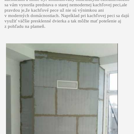
sa vám vynorila predstava o starej nemodernej kachľovej peci,ale
pravdou je,že kachľové pece už nie sú výnimkou ani
v moderných domácnostiach. Napríklad pri kachľovej peci sa dajú
využiť väčšie presklenné dvierka a tak môžte mať potešenie aj
z pohľadu na plameň.