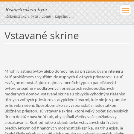
Rekonštrukcia bytu
Rekonštrukcia bytu , domu , kúpeľne ....
Vstavané skrine
Mnohí vlastníci bytov alebo domov musia pri zariaďovaní interiéru
čeliť problémom s využitím dostupných úložných priestorov. Tie sú
zvyčajne nepostačujúce najmä v menších typoch panelákových
bytov, prípadne v podkrovných priestoroch jednopodlažných
moderných domov. Vstavané skrine sú obvykle výhodným riešením
rôznych voľných priestorov s atypickými tvarmi, kde nie je v ponuke
príliš veľa riešení. Spôsobom ako sa vysporiadať s nedostatkom
úložného priestoru sú vstavané skrine, ktoré veľký počet slovenských
firiem dokáže navrhnúť tak, aby spĺňali všetky vaše požiadavky
a očakávania. Rozhodnutie o objednávke vstavaných skríň závisí
predovšetkým od finančných možnosti zákazníka, na trhu existuje