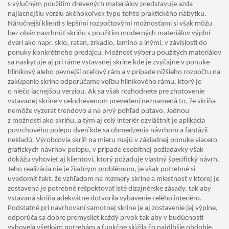
s výlučným použitím drevených materiálov predstavuje azda
najlacnejšiu verziu akéhokoľvek typu tohto praktického nábytku.
Náročnejší klienti s lepšími rozpočtovými možnosťami si však môžu
bez obáv navrhnúť skriňu s použitím moderných materiálov výplní
dverí ako napr. sklo, ratan, zrkadlo, lamino a inými, v závislosti do
ponuky konkrétneho predajcu. Možnosť výberu použitých materiálov
sa naskytuje aj pri ráme vstavanej skrine kde je zvyčajne v ponuke
hliníkový alebo pevnejší oceľový rám a v prípade nižšieho rozpočtu na
zakúpenie skrine odporúčame voľbu hliníkového rámu, ktorý je
o niečo lacnejšou verziou. Ak sa však rozhodnete pre zhotovenie
vstavanej skrine v celodrevenom prevedení neznamená to, že skriňa
nemôže vyzerať trendovo a na prvý pohľad pútavo. Jednou
z možností ako skriňu, a tým aj celý interiér ozvláštniť je aplikácia
povrchového polepu dverí kde sa obmedzenia návrhom a fantázii
nekladú. Výrobcovia skríň na mieru majú v základnej ponuke viacero
grafických návrhov polepu, v prípade osobitnej požiadavky však
dokážu vyhovieť aj klientovi, ktorý požaduje vlastný špecifický návrh.
Jeho realizácia nie je žiadnym problémom, je však potrebné si
uvedomiť fakt, že vzhľadom na rozmery skrine a miestnosť v ktorej je
zostavená je potrebné rešpektovať isté dizajnérske zásady, tak aby
vstavaná skriňa adekvátne dotvorila vybavenie celého interiéru.
Podstatné pri navrhovaní samotnej skrine je aj zostavenie jej výplne,
odporúča sa dobre premyslieť každý prvok tak aby v budúcnosti
vyhovela všetkým potrebám a funkčne slúžila čo najdlhšie obdobie.