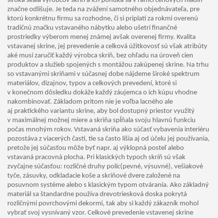
široká škála výrobcov skríň a ich ponuka sa v rámci cenových hladín
značne odlišuje. Je teda na zvážení samotného objednávateľa, pre
ktorú konkrétnu firmu sa rozhodne, či si priplatí za rokmi overenú
tradičnú značku vstavaného nábytku alebo ušetrí finančné
prostriedky výberom menej známej avšak overenej firmy. Kvalita
vstavanej skrine, jej prevedenie a celková úžitkovosť sú však atribúty
aké musí zaručiť každý výrobca skríň, bez ohľadu na úroveň cien
produktov a služieb spojených s montážou zakúpenej skrine. Na trhu
so vstavanými skriňami v súčasnej dobe nájdeme široké spektrum
materiálov, dizajnov, typov a celkových prevedení, ktoré si
v konečnom dôsledku dokáže každý záujemca o ich kúpu vhodne
nakombinovať. Základom pritom nie je voľba lacného ale
aj praktického variantu skrine, aby bol dostupný priestor využitý
v maximálnej možnej miere a skriňa spĺňala svoju hlavnú funkciu
počas mnohým rokov. Vstavaná skriňa ako súčasť vybavenia interiéru
pozostáva z viacerých častí, tie sa často líšia aj od účelu jej používania,
pretože jej súčasťou môže byť napr. aj výklopná posteľ alebo
vstavaná pracovná plocha. Pri klasických typoch skríň sú však
zvyčajne súčasťou: rozličné druhy políc(pevné, výsuvné), vešiakové
tyče, zásuvky, odkladacie koše a skriňové dvere založené na
posuvnom systéme alebo s klasickým typom otvárania. Ako základný
materiál sa štandardne používa drevotriesková doska pokrytá
rozličnými povrchovými dekormi, tak aby si každý zákazník mohol
vybrať svoj vysnívaný vzor. Celkové prevedenie vstavenej skrine